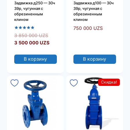
Задвижка д250 — 30ч
Задвижка д100 — 30ч
39р, чугунная с
39р, чугунная с
обрезиненным
обрезиненным
клином
клином
750 000
UZS
Оценка
Первоначальная
3 850 000
UZS
5.00
цена
Текущая
3 500 000
UZS
из 5
составляла
цена:
3
3
В корзину
В корзину
850
500
000 UZS.
000 UZS.
Скидка!