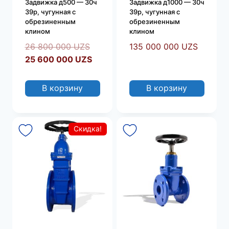
Задвижка д500 — 30ч
Задвижка д1000 — 30ч
39р, чугунная с
39р, чугунная с
обрезиненным
обрезиненным
клином
клином
Первоначальная
26 800 000
UZS
135 000 000
UZS
цена
Текущая
25 600 000
UZS
составляла
цена:
26
25
В корзину
В корзину
800
600
000 UZS.
000 UZS.
Скидка!