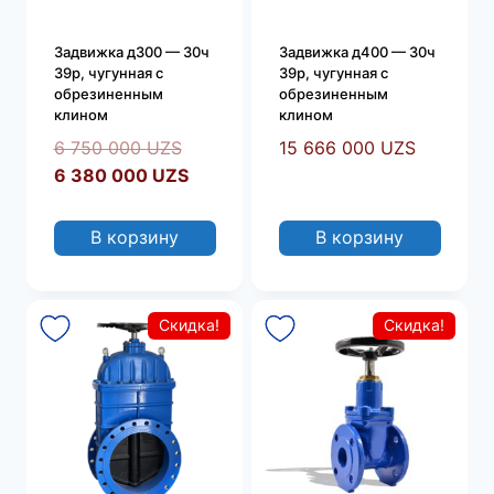
Задвижка д300 — 30ч
Задвижка д400 — 30ч
39р, чугунная с
39р, чугунная с
обрезиненным
обрезиненным
клином
клином
Первоначальная
6 750 000
UZS
15 666 000
UZS
цена
Текущая
6 380 000
UZS
составляла
цена:
6
6
В корзину
В корзину
750
380
000 UZS.
000 UZS.
Скидка!
Скидка!