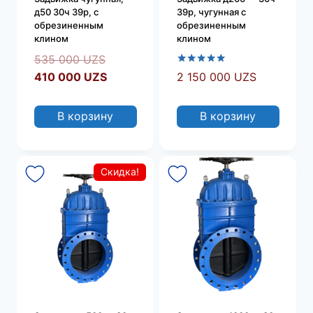
д50 30ч 39р, с
39р, чугунная с
обрезиненным
обрезиненным
клином
клином
Первоначальная
535 000
UZS
Оценка
цена
Текущая
410 000
UZS
2 150 000
UZS
5.00
составляла
цена:
из 5
535
410
В корзину
В корзину
000 UZS.
000 UZS.
Скидка!