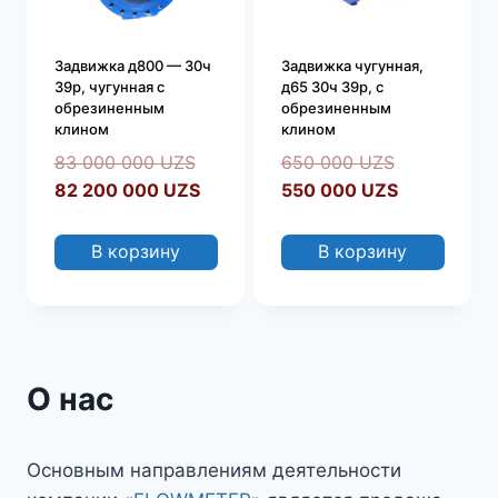
Задвижка д800 — 30ч
Задвижка чугунная,
39р, чугунная с
д65 30ч 39р, с
обрезиненным
обрезиненным
клином
клином
Первоначальная
Первоначал
83 000 000
UZS
650 000
UZS
цена
Текущая
цена
Текущая
82 200 000
UZS
550 000
UZS
составляла
цена:
составляла
цена:
83
82
650
550
В корзину
В корзину
000
200
000 UZS.
000 UZS.
000 UZS.
000 UZS.
О нас
Основным направлениям деятельности